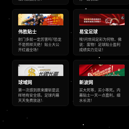
伟胜贴士
易宝足球
射门多就一定厉害吗?恐龙
唉!问世间足彩为何物，佛
不是照样灭绝！贴士大公
说：废物！足球贴士盈利
开红遍全场！
成绩实力见证！
球域网
新波网
第一次感到原来腰斩是这
买大死等，买小等死。内
样地有安全感。足球内幕
幕贴士一天一点盈利，细
天天免费放送！
水长流！