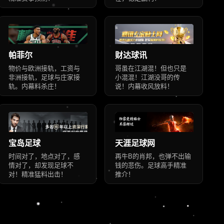
帕菲尔
财达球讯
物价与欧洲接轨，工资与
哥虽在江湖混！但也只是
非洲接轨，足球与庄家接
小混混！江湖没哥的传
轨。内幕料杀庄！
说！内幕收风放料！
宝岛足球
天涯足球网
时间对了，地点对了，感
再牛B的肖邦，也弹不出输
情对了，却发现足球不
钱的悲伤。足球高手精准
对！精准猛料出击！
推介！