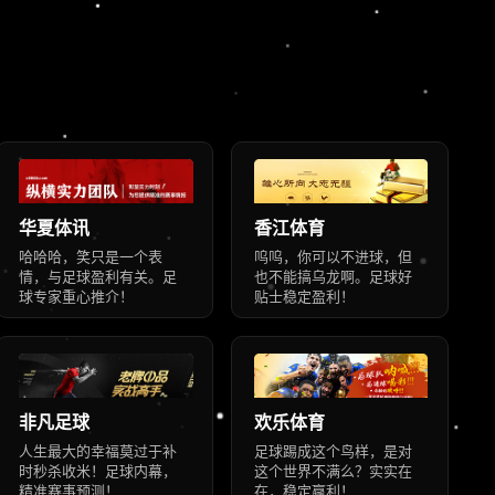
华夏体讯
香江体育
哈哈哈，笑只是一个表
呜呜，你可以不进球，但
情，与足球盈利有关。足
也不能搞乌龙啊。足球好
球专家重心推介！
贴士稳定盈利！
非凡足球
欢乐体育
人生最大的幸福莫过于补
足球踢成这个鸟样，是对
时秒杀收米！足球内幕，
这个世界不满么？实实在
精准赛事预测！
在，稳定赢利！