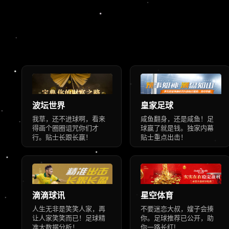
波坛世界
皇家足球
我草，还不进球啊，看来
咸鱼翻身，还是咸鱼！足
得画个圈圈诅咒你们才
球赢了就是钱。独家内幕
行。贴士长跟长赢！
贴士重点出击！
滴滴球讯
星空体育
人生无非是笑笑人家，再
不要迷恋大叔，嫂子会揍
让人家笑笑而已！足球精
你。足球推荐已公开，助
准大数据分析！
你一路长红!